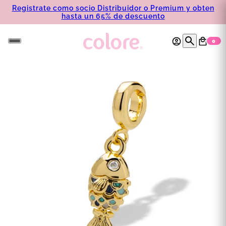
Registrate como socio Distribuidor o Premium y obten
hasta un 65% de descuento