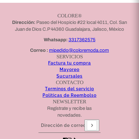
COLORE®
Dirección:
Paseo del Hospicio #22 local 4011, Col. San
Juan de Dios C.P 44360 Guadalajara, Jalisco, México
Whatsapp:
3317362575
Correo :
mipedido@coloremoda.com
SERVICIOS
Factura tu compra
Mayoreo
Sucursales
CONTACTO
Terminos del servicio
Políticas de Reembolso
NEWSLETTER
Regístrate y recibe las
novedades.
Dirección de correo electrónico
Este sitio está protegido por hCaptcha y se aplican
l