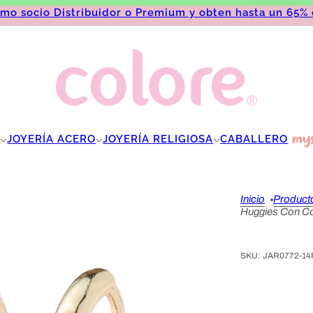
omo socio Distribuidor o Premium y obten hasta un 65%
A
JOYERÍA ACERO
JOYERÍA RELIGIOSA
CABALLERO
Inicio
Product
Huggies Con C
SKU:
JAR0772-14