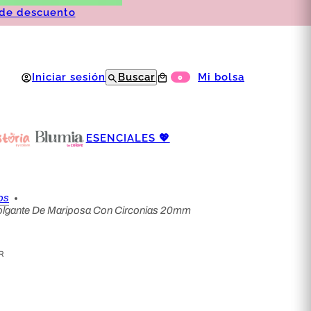
 de descuento
Iniciar sesión
Mi bolsa
Buscar
ESENCIALES 💖
os
olgante De Mariposa Con Circonias 20mm
R