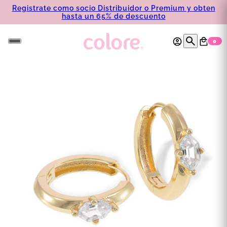
Registrate como socio Distribuidor o Premium y obten
hasta un 65% de descuento