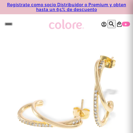
Registrate como socio Distribuidor o Premium y obten
hasta un 65% de descuento