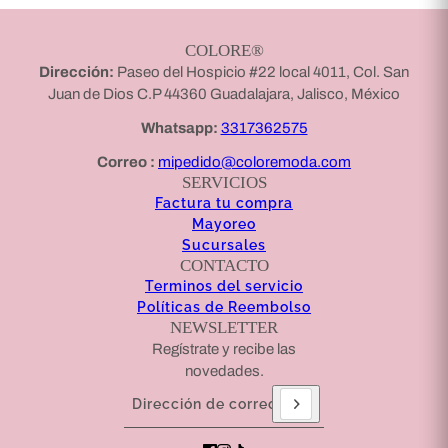
COLORE®
Dirección:
Paseo del Hospicio #22 local 4011, Col. San
Juan de Dios C.P 44360 Guadalajara, Jalisco, México
Whatsapp:
3317362575
Correo :
mipedido@coloremoda.com
SERVICIOS
Factura tu compra
Mayoreo
Sucursales
CONTACTO
Terminos del servicio
Políticas de Reembolso
NEWSLETTER
Regístrate y recibe las
novedades.
Dirección de correo electrónico
Este sitio está protegido por hCaptcha y se aplican
l