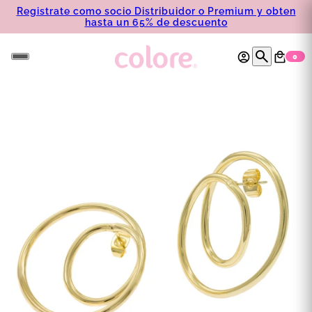
Registrate como socio Distribuidor o Premium y obten
hasta un 65% de descuento