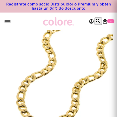
Registrate como socio Distribuidor o Premium y obten
hasta un 65% de descuento