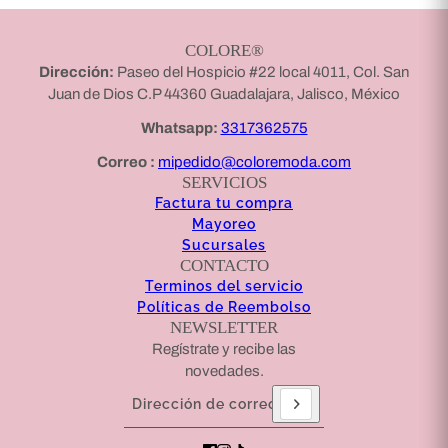
COLORE®
Dirección:
Paseo del Hospicio #22 local 4011, Col. San
Juan de Dios C.P 44360 Guadalajara, Jalisco, México
Whatsapp:
3317362575
Correo :
mipedido@coloremoda.com
SERVICIOS
Factura tu compra
Mayoreo
Sucursales
CONTACTO
Terminos del servicio
Políticas de Reembolso
NEWSLETTER
Regístrate y recibe las
novedades.
Dirección de correo electrónico
Este sitio está protegido por hCaptcha y se aplican
l