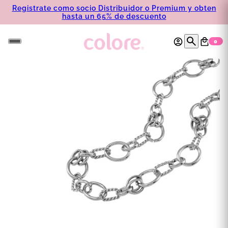
Registrate como socio Distribuidor o Premium y obten
hasta un 65% de descuento