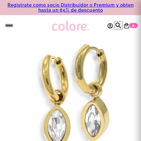
Registrate como socio Distribuidor o Premium y obten
hasta un 65% de descuento