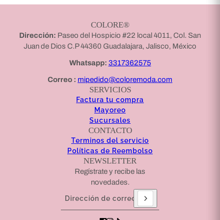
COLORE®
Dirección:
Paseo del Hospicio #22 local 4011, Col. San
Juan de Dios C.P 44360 Guadalajara, Jalisco, México
Whatsapp:
3317362575
Correo :
mipedido@coloremoda.com
SERVICIOS
Factura tu compra
Mayoreo
Sucursales
CONTACTO
Terminos del servicio
Políticas de Reembolso
NEWSLETTER
Regístrate y recibe las
novedades.
Dirección de correo electrónico
Este sitio está protegido por hCaptcha y se aplican
l