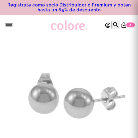
Registrate como socio Distribuidor o Premium y obten
hasta un 65% de descuento