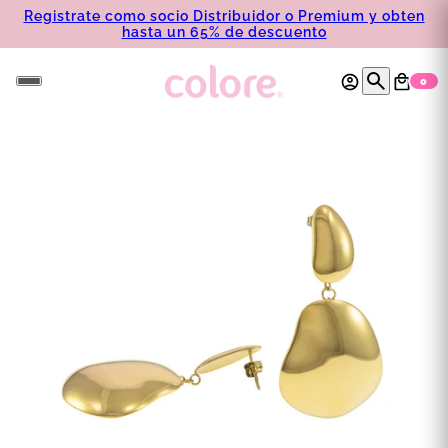
Registrate como socio Distribuidor o Premium y obten
hasta un 65% de descuento