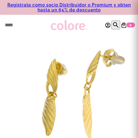
Registrate como socio Distribuidor o Premium y obten
hasta un 65% de descuento