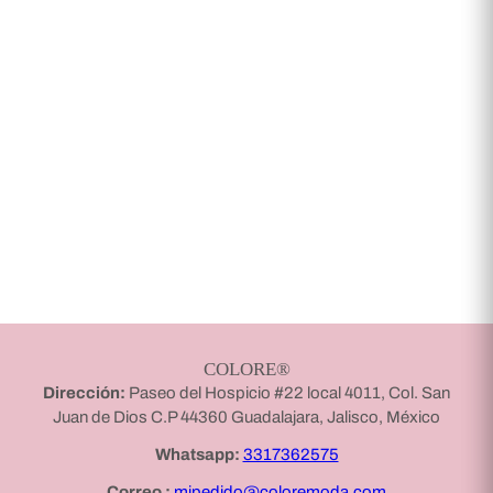
COLORE®
Dirección:
Paseo del Hospicio #22 local 4011, Col. San
Juan de Dios C.P 44360 Guadalajara, Jalisco, México
Whatsapp:
3317362575
Correo :
mipedido@coloremoda.com